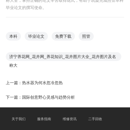
称大全，掌持正确的论文辛苦取得花式，有助于凯旋完成照管本科
毕业论文的撰写使命。
本科
毕业论文
免费下载
照管
济宁养花网_花卉网_养花知识_花卉图片大全_花卉图片及名
称大
上一篇：
热水器为何水忽冷忽热
下一篇：
国际创意野心灵感与趋势分析
关于我们
服务指南
维修资讯
二手回收