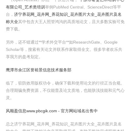
有限公司_艺术类培训
举例PubMed Central、ScienceDirect等平
台，
济宁养花网_花卉网_养花知识_花卉图片大全_花卉图片及名
称大全
其中包含大王人照管鸿沟的高质地论文，且大多数实验可免
费下载。
另外，还不错通过**学术外交平台**如ResearchGate、Google
Scholar等，搜索有关论文并联系作家取得全文。很多学者欢乐共
享我方的盘考划定。
鹰潭市余江区誉裕景信息技术服务部
临了，驻防效用版权功令，确保下载和使用论文的行径正当合规。
合理期骗免费资源，不仅能普及论文质地，也能肤浅技能和元气心
灵。
风顺盈信息www.pbcgik.com - 官方网站域名出售中
总之济宁养花网_花卉网_养花知识_花卉图片大全_花卉图片及名