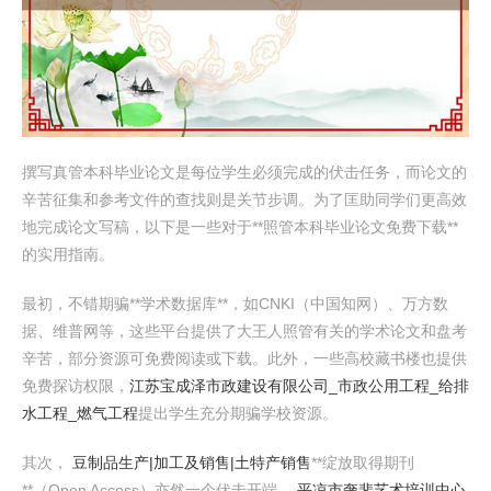
撰写真管本科毕业论文是每位学生必须完成的伏击任务，而论文的
辛苦征集和参考文件的查找则是关节步调。为了匡助同学们更高效
地完成论文写稿，以下是一些对于**照管本科毕业论文免费下载**
的实用指南。
最初，不错期骗**学术数据库**，如CNKI（中国知网）、万方数
据、维普网等，这些平台提供了大王人照管有关的学术论文和盘考
辛苦，部分资源可免费阅读或下载。此外，一些高校藏书楼也提供
免费探访权限，
江苏宝成泽市政建设有限公司_市政公用工程_给排
水工程_燃气工程
提出学生充分期骗学校资源。
其次，
豆制品生产|加工及销售|土特产销售
**绽放取得期刊
**（Open Access）亦然一个伏击开端，
平凉市奢斐艺术培训中心