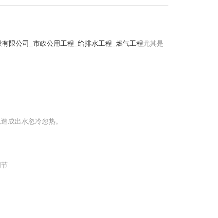
有限公司_市政公用工程_给排水工程_燃气工程
尤其是
以造成出水忽冷忽热。
调节