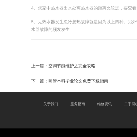
4、您家中热水器出水处离热水器的距离比较远，要查
5、见热水器发生忽冷忽热故障就是因为以上四种。另
水器故障的频发发生
上一篇：
空调节能维护之完全攻略
下一篇：
照管本科毕业论文免费下载指南
关于我们
服务指南
维修资讯
二手回