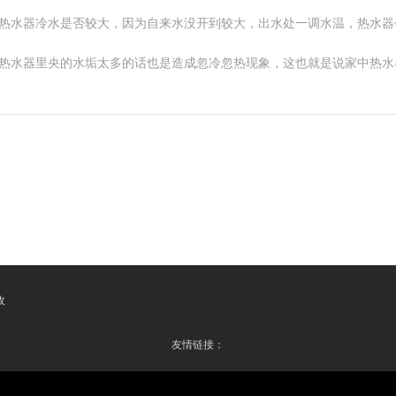
看热水器冷水是否较大，因为自来水没开到较大，出水处一调水温，热水器
外热水器里央的水垢太多的话也是造成忽冷忽热现象，这也就是说家中热水
收
友情链接：