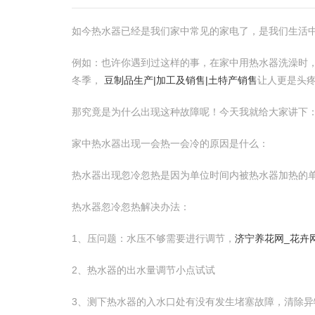
如今热水器已经是我们家中常见的家电了，是我们生活
例如：也许你遇到过这样的事，在家中用热水器洗澡时
冬季，
豆制品生产|加工及销售|土特产销售
让人更是头
那究竟是为什么出现这种故障呢！今天我就给大家讲下
家中热水器出现一会热一会冷的原因是什么：
热水器出现忽冷忽热是因为单位时间内被热水器加热的
热水器忽冷忽热解决办法：
1、压问题：水压不够需要进行调节，
济宁养花网_花卉
2、热水器的出水量调节小点试试
3、测下热水器的入水口处有没有发生堵塞故障，清除异