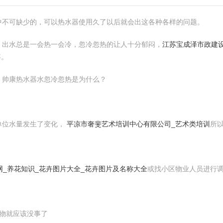
中不可缺少的，可以热水器使用久了以后就会出这各种各样的问题。
，出水总是一会热一会冷，忽冷忽热的让人十分郁闷，
江苏宝成泽市政建设
疼。
：帅康热水器水忽冷忽热是为什么？
单位水量发生了变化，
平凉市奢斐艺术培训中心有限公司_艺术类培训
所
网_养花知识_花卉图片大全_花卉图片及名称大全
或找小区物业人员进行
物就应该没事了