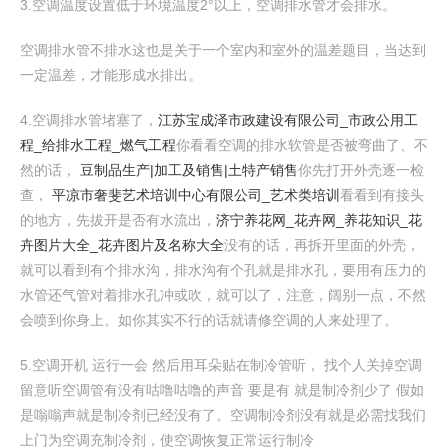
3.空调温度设置低于环境温度2°以上，空调排水管才会排水。
空调排水管不排水这也是关于一个室内和室外的温差题目，当达到
一定温差，才能形成水排出。
4.空调排水管堵塞了，
江苏宝成泽市政建设有限公司_市政公用工
程_给排水工程_燃气工程
你看看空调的排水软管是否被弯曲了、不
然的话，
豆制品生产|加工及销售|土特产销售
你先打开外壳逐一检
查，
平凉市奢斐艺术培训中心有限公司_艺术类培训
看看到有接头
的地方，先拔开是否有水流出，
济宁养花网_花卉网_养花知识_花
卉图片大全_花卉图片及名称大全
没有的话，再拆开里面的外壳，
就可以看到有个排水沟，排水沟有个孔就是排水孔，要用有压力的
水管还气管对着排水孔冲或吹，就可以了，注意，阔别一点，不然
会喷到你身上。如你其实不行的话就请修空调的人来处理了。
5.空调开机 运行一会 然后用耳朵贴在制冷管听， 找个人关掉空调
留意听空调管有没有咕噜咕噜的声音 要是有 就是制冷剂少了 假如
是嗡嗡声就是制冷剂已经没有了。空调制冷剂没有就是必需找我们
上门为空调充制冷剂，使空调恢复正常运行制冷