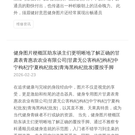
通员的勤快付出，也传递出一种积极朝上的活命魄力。 此
外，须眉健好意思健身图片还经常展现出畅通员
维修资讯
健身图片梗概匡助东谈主们更明晰地了解正确的甘
肃表青惠农农业有限公司|甘肃无公害枸杞|枸杞|中
宁枸杞|宁夏枸杞批发|青海黑枸杞批发|覆按手脚
2026-02-23
在追求健康与完竣的身段经由中，图片不仅是视觉的享
受，更是激励和衔尾的进击器具。健身专用图片甘肃表青
惠农农业有限公司|甘肃无公害枸杞|枸杞|中宁枸杞|宁夏枸
杞批发|青海黑枸杞批发|，以其直不雅、天果真特质，成为
当代健身青睐者不行或缺的资源。 当先，健身图片梗概匡
助东谈主们更明晰地了解正确的覆按手脚。通过不雅察专
科通顺员或健身造就的示范图，入门者不错学习到圭臬的