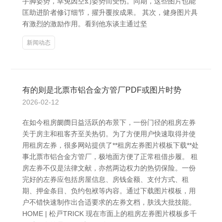
手脚姿势，幸免因空幻姿势而受伤。同期，这些图片也能
匡助进阶者修订细节，擢升覆按成果。 其次，健身图片具
有激烈的激励作用。看到他东谈主通过坚
新闻动态
有的则是北票市铝合金方管厂PDF或图片时势
2026-02-12
在如今租房阛阓日益活跃的布景下，一份门径的租房左券
关于房主和租客齐至关热切。为了方便用户快速取得并使
用租房左券，很多网站提供了**租房左券图片模板下载**处
事北票市铝合金方管厂，极地面方便了正常租借步履。 租
房左券不仅是法律文献，亦然两边权力的热切保险。一份
完好的左券应包括房屋信息、房钱金额、支付方式、租
期、押金条目、负约包袱等内容。通过下载图片模板，用
户不错快速制作出合适要求的左券文档，肤浅大批技能。
HOME | 松戸TRICK 现在市面上的租房左券图片模板多千