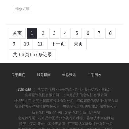
维修资讯
首页
1
2
3
4
5
6
7
8
9
10
11
下一页
末页
共
66
页
657
条记录
关于我们
服务指南
维修资讯
二手回收
友情链接：
廊坊养花网 - 花卉养殖 - 养花 - 养花技巧 - 养花知
富德投资集团有限公司
上海勇彦安信息科技有限公司
缝纫线加工-东莞市碧津富线业有限公司
河南嘉尚信息科技有限公司
安徽红多多信息科技有限公司
忠德宇人才管理咨询(深圳)有限公司
新乡泵阀网|行情|阀门交易-泵阀行业门户网站
南充养花网 - 花卉品种图片分享及花卉种植、养殖技术大全网站
婚庆礼仪网-开创中国婚庆品牌
江西运达国际旅行社有限公司