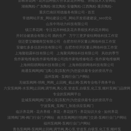
邯郸养花网 - 花卉品种图片分享及花卉种植、养殖技术大全网站
湖南陶粒-广东陶粒-湖北陶粒-安徽陶粒-江西陶粒-重庆陶粒-
重庆巴南区明德服务有限公司 - 首页
常德网站开发_网站建设公司_网站开发搭建建设_seo优化
山东中玮动力科技有限公司
镇江养花网 - 专注花卉种植及花卉养殖技术的花卉网站
开封洽健酒业有限公司 酒的生产
万宁三更罗俊钰网络科技工作室
宿迁婴宝嘟嘟商贸有限公司
合肥市经开区董云网络科技工作室
安徽红多多信息科技有限公司
合肥市经开区董云网络科技工作室
上海隆聪露科技有限公司
上海聚局网络科技有限公司
风吹的季节
焦作家电维修|焦作家电维修公司|焦作家电维修电话--焦作家电维修网
上海帅阳祺网络科技有限公司
上海帅阳祺网络科技有限公司
南通泵阀网|阀门|离心泵|泵配件|为您提供最专业的资讯平台
温州泵阀 - 泵阀行业门户网站
无锡泵阀网-球阀_闸阀_止回阀_截止阀-泵阀专业电子商务平台
六安泵阀网-水泵网|止回阀,调节阀,离心泵,管道泵,自吸泵,化工泵,螺杆泵阀门品牌网
专业的泵阀网平台
盐城泵阀网|阀门|离心泵|泵配件|为您提供最专业的资讯平台
宁波泵阀_泵阀门_制造供应泵阀门
临沂养花网 - 花卉养殖 - 养花 - 养花技巧 - 养花知识大全 - 如何养花
淄博阀门网-阀门行业门户网站
南充泵阀网|行情|阀门交易-泵阀行业门户网站
福州泵阀网-泵阀行业门户网站
青岛泵阀网-泵阀网止回阀,调节阀,离心泵,管道泵,自吸泵,化工泵,螺杆泵