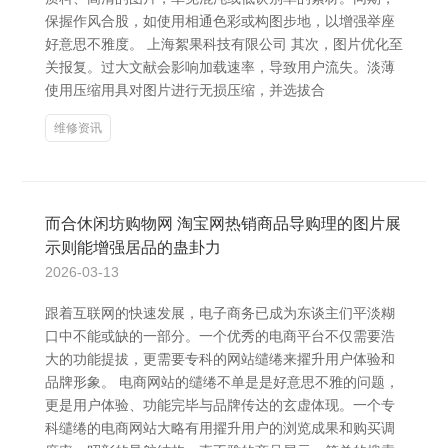
保握作风合股，如使用相通色彩或构图步地，以增强举座
好意思不雅度。 上海絮果科技有限公司 其次，图片优化至
关报复。过大文献会影响加载速率，导致用户流失。淡薄
使用压缩用具对图片进行无损压缩，并选拔合
维修资讯
而合休闲坊购物网 淘宝网热销商品导购理的图片展
示则能增强居品的蛊卦力
2026-03-13
跟着互联网的快速发展，电子商务已成为东谈主们平淡糊
口中不能或缺的一部分。一个优秀的电商平台不仅需要浩
大的功能提拔，更需要专科的网站缱绻来擢升用户体验和
品牌形象。 电商网站的缱绻不单是是好意思不雅的问题，
更是用户体验、功能完毕与品牌传达的玄虚体现。一个专
科缱绻的电商网站大略有用擢升用户的浏览成果和购买调