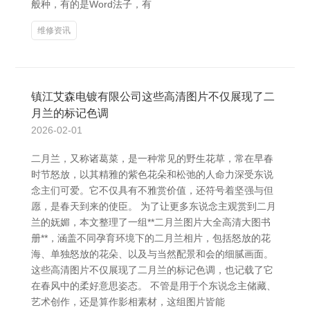
般种，有的是Word法子，有
维修资讯
镇江艾森电镀有限公司这些高清图片不仅展现了二
月兰的标记色调
2026-02-01
二月兰，又称诸葛菜，是一种常见的野生花草，常在早春
时节怒放，以其精雅的紫色花朵和松弛的人命力深受东说
念主们可爱。它不仅具有不雅赏价值，还符号着坚强与但
愿，是春天到来的使臣。 为了让更多东说念主观赏到二月
兰的妩媚，本文整理了一组**二月兰图片大全高清大图书
册**，涵盖不同孕育环境下的二月兰相片，包括怒放的花
海、单独怒放的花朵、以及与当然配景和会的细腻画面。
这些高清图片不仅展现了二月兰的标记色调，也记载了它
在春风中的柔好意思姿态。 不管是用于个东说念主储藏、
艺术创作，还是算作影相素材，这组图片皆能