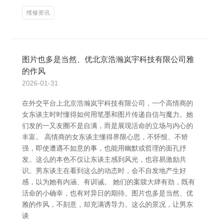
维修资讯
图片也多是当然、优北京浩瀚岚宇科技有限公司雅
的作风
2026-01-31
在外交平台上北京浩瀚岚宇科技有限公司，一个高情商的
女东谈主时时懂得如何用笔墨和图片传递自信与魔力。她
们发的一又友圈不是自满，而是展现活命的立场与内心的
丰富。 高情商的女东谈主懂得界限心思，不怀恨、不矫
强，即使遭遇不如意的事，也能用幽默或哲理的面孔抒
发。这么的本色不仅让东谈主感到风光，也容易激励共
识。男东谈主在看到这么的动态时，会不自发地产生好
感，以为她有内涵、有训诫。 她们的案牍大肆有劲，既有
活命的小确幸，也有对异日的期待。图片也多是当然、优
雅的作风，不刻意，却充满诱导力。这么的景况，让男东
谈