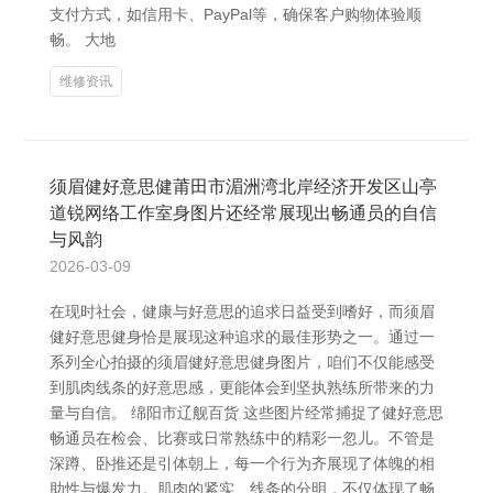
支付方式，如信用卡、PayPal等，确保客户购物体验顺
畅。 大地
维修资讯
须眉健好意思健莆田市湄洲湾北岸经济开发区山亭
道锐网络工作室身图片还经常展现出畅通员的自信
与风韵
2026-03-09
在现时社会，健康与好意思的追求日益受到嗜好，而须眉
健好意思健身恰是展现这种追求的最佳形势之一。通过一
系列全心拍摄的须眉健好意思健身图片，咱们不仅能感受
到肌肉线条的好意思感，更能体会到坚执熟练所带来的力
量与自信。 绵阳市辽舰百货 这些图片经常捕捉了健好意思
畅通员在检会、比赛或日常熟练中的精彩一忽儿。不管是
深蹲、卧推还是引体朝上，每一个行为齐展现了体魄的相
助性与爆发力。肌肉的紧实、线条的分明，不仅体现了畅